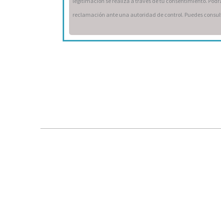
legitimación se realiza a través de tu consentimiento. Podrá
reclamación ante una autoridad de control. Puedes consult