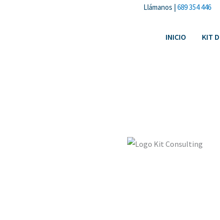
Ir
Llámanos |
689 354 446
al
contenido
INICIO
KIT D