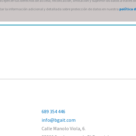
s ejercer tus derechos de acceso, rectificación, limitación y suprimir los datos a través d
ar la información adicional y detallada sobre protección de datos en nuestra
política 
689 354 446
info@bgait.com
Calle Manolo Viola, 6.