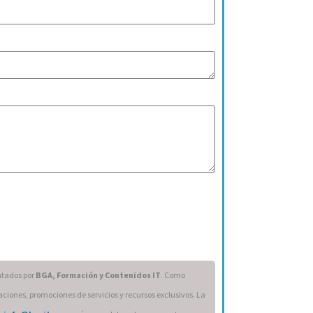
atados por
BGA, Formación y Contenidos IT
. Como
aciones, promociones de servicios y recursos exclusivos. La