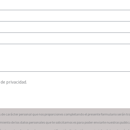
 de privacidad.
s de carácter personal que nos proporciones completando el presente formulario serán tr
amiento de los datos personales que te solicitamos es para poder enviarte nuestras public