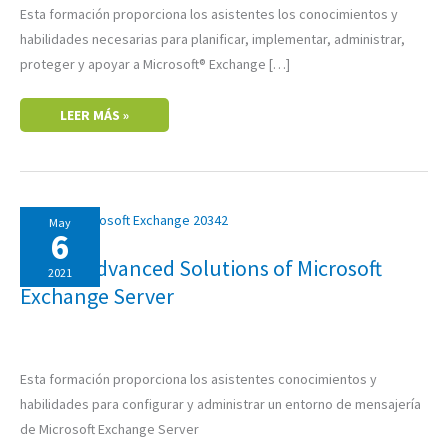
Esta formación proporciona los asistentes los conocimientos y
habilidades necesarias para planificar, implementar, administrar,
proteger y apoyar a Microsoft® Exchange […]
LEER MÁS »
20342:
May
ADVANCED
6
SOLUTIONS
OF
20342: Advanced Solutions of Microsoft
MICROSOFT
2021
EXCHANGE
Exchange Server
SERVER
Esta formación proporciona los asistentes conocimientos y
habilidades para configurar y administrar un entorno de mensajería
de Microsoft Exchange Server