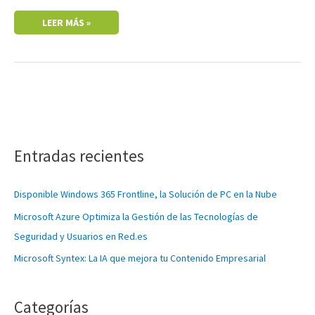
LEER MÁS »
C
a
Entradas recientes
t
e
Disponible Windows 365 Frontline, la Solución de PC en la Nube
g
Microsoft Azure Optimiza la Gestión de las Tecnologías de
o
Seguridad y Usuarios en Red.es
r
Microsoft Syntex: La IA que mejora tu Contenido Empresarial
í
a
s
Categorías