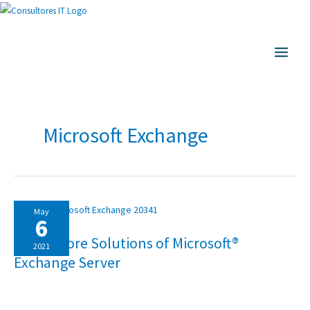
Ir
al
MAIN
contenido
MEN
Microsoft Exchange
20341:
May
CORE
6
SOLUTIONS
OF
20341: Core Solutions of Microsoft®
MICROSOFT®
2021
EXCHANGE
Exchange Server
SERVER