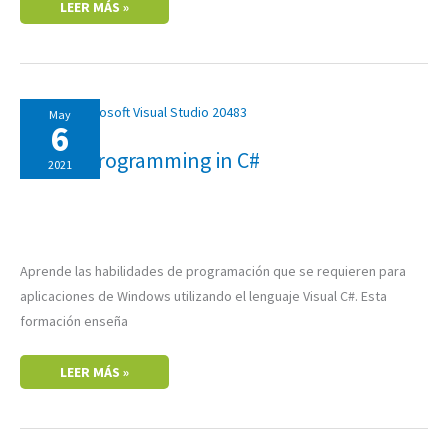
LEER MÁS »
20483:
May
PROGRAMMING
6
IN
C#
20483: Programming in C#
2021
Aprende las habilidades de programación que se requieren para
aplicaciones de Windows utilizando el lenguaje Visual C#. Esta
formación enseña
LEER MÁS »