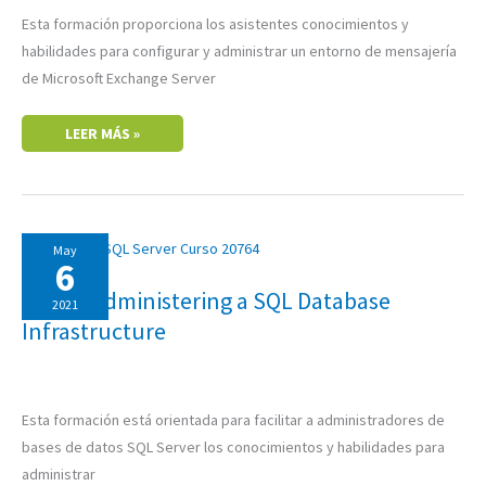
Esta formación proporciona los asistentes conocimientos y
habilidades para configurar y administrar un entorno de mensajería
de Microsoft Exchange Server
LEER MÁS »
20764:
May
ADMINISTERING
6
A
SQL
20764: Administering a SQL Database
DATABASE
2021
INFRASTRUCTURE
Infrastructure
Esta formación está orientada para facilitar a administradores de
bases de datos SQL Server los conocimientos y habilidades para
administrar