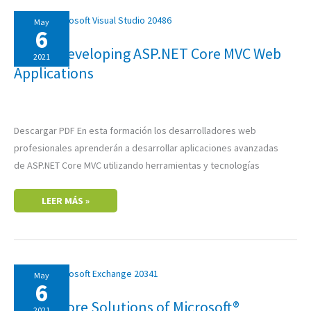
20486:
May
DEVELOPING
6
ASP.NET
CORE
20486: Developing ASP.NET Core MVC Web
MVC
2021
WEB
Applications
APPLICATIONS
Descargar PDF En esta formación los desarrolladores web
profesionales aprenderán a desarrollar aplicaciones avanzadas
de ASP.NET Core MVC utilizando herramientas y tecnologías
LEER MÁS »
20341:
May
CORE
6
SOLUTIONS
OF
20341: Core Solutions of Microsoft®
MICROSOFT®
2021