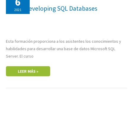
6
SQL
DATABASES
20762: Developing SQL Databases
2021
Esta formación proporciona a los asistentes los conocimientos y
habilidades para desarrollar una base de datos Microsoft SQL
Server. El curso
LEER MÁS »
C