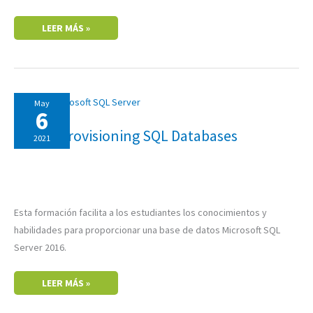
LEER MÁS »
20765:
May
PROVISIONING
6
SQL
DATABASES
20765: Provisioning SQL Databases
2021
Esta formación facilita a los estudiantes los conocimientos y
habilidades para proporcionar una base de datos Microsoft SQL
Server 2016.
LEER MÁS »