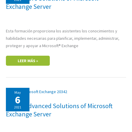
EXCHANGE
Exchange Server
SERVER
Esta formación proporciona los asistentes los conocimientos y
habilidades necesarias para planificar, implementar, administrar,
proteger y apoyar a Microsoft® Exchange
LEER MÁS »
20342:
May
ADVANCED
6
SOLUTIONS
OF
20342: Advanced Solutions of Microsoft
MICROSOFT
2021
EXCHANGE
Exchange Server
SERVER