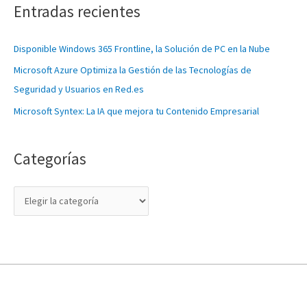
a
Entradas recientes
t
e
Disponible Windows 365 Frontline, la Solución de PC en la Nube
g
Microsoft Azure Optimiza la Gestión de las Tecnologías de
o
Seguridad y Usuarios en Red.es
r
Microsoft Syntex: La IA que mejora tu Contenido Empresarial
í
a
s
Categorías