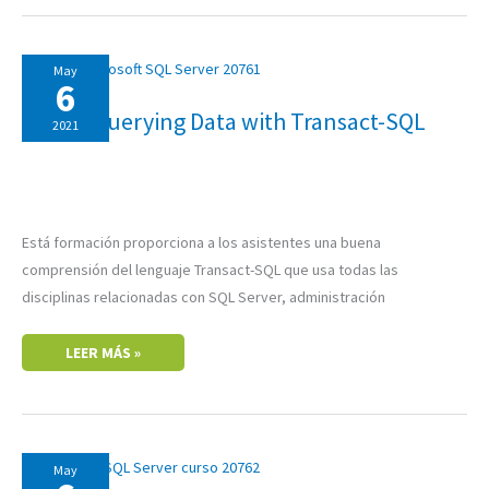
20761:
May
QUERYING
6
DATA
WITH
20761: Querying Data with Transact-SQL
TRANSACT-
2021
SQL
Está formación proporciona a los asistentes una buena
comprensión del lenguaje Transact-SQL que usa todas las
disciplinas relacionadas con SQL Server, administración
LEER MÁS »
20762:
May
DEVELOPING