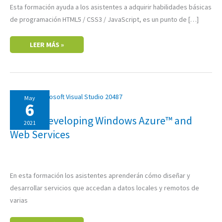
Esta formación ayuda a los asistentes a adquirir habilidades básicas
de programación HTML5 / CSS3 / JavaScript, es un punto de […]
LEER MÁS »
20487:
May
DEVELOPING
6
WINDOWS
AZURE™
20487: Developing Windows Azure™ and
AND
2021
WEB
Web Services
SERVICES
En esta formación los asistentes aprenderán cómo diseñar y
desarrollar servicios que accedan a datos locales y remotos de
varias