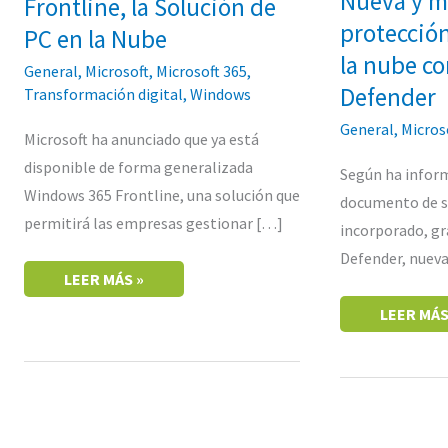
Nueva y m
Frontline, la Solución de
DE
EN
PC
LA
protección
PC en la Nube
EN
NUBE
LA
CON
la nube co
General
,
Microsoft
,
Microsoft 365
,
NUBE
MICROSO
DEFENDE
Defender
Transformación digital
,
Windows
General
,
Micros
Microsoft ha anunciado que ya está
disponible de forma generalizada
Según ha infor
Windows 365 Frontline, una solución que
documento de s
permitirá las empresas gestionar […]
incorporado, gr
Defender, nuev
LEER MÁS »
LEER MÁS