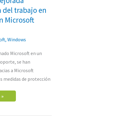
ejorada
 del trabajo en
n Microsoft
FT
R
oft
,
Windows
mado Microsoft en un
oporte, se han
acias a Microsoft
as medidas de protección
 »