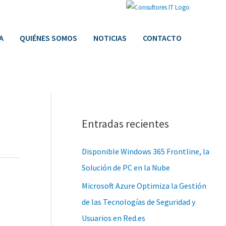
A
QUIÉNES SOMOS
NOTICIAS
CONTACTO
C
a
Entradas recientes
t
e
Disponible Windows 365 Frontline, la
g
Solución de PC en la Nube
o
Microsoft Azure Optimiza la Gestión
r
de las Tecnologías de Seguridad y
í
Usuarios en Red.es