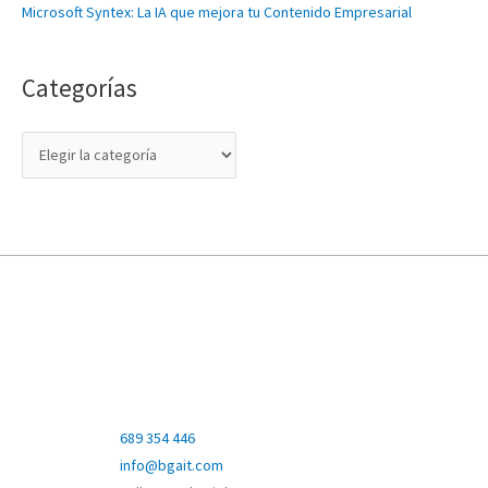
Microsoft Syntex: La IA que mejora tu Contenido Empresarial
í
a
s
Categorías
689 354 446
info@bgait.com