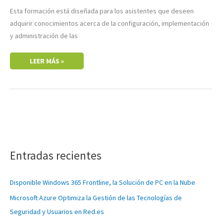
Esta formación está diseñada para los asistentes que deseen
adquirir conocimientos acerca de la configuración, implementación
y administración de las
LEER MÁS »
C
a
Entradas recientes
t
e
Disponible Windows 365 Frontline, la Solución de PC en la Nube
g
Microsoft Azure Optimiza la Gestión de las Tecnologías de
o
Seguridad y Usuarios en Red.es
r