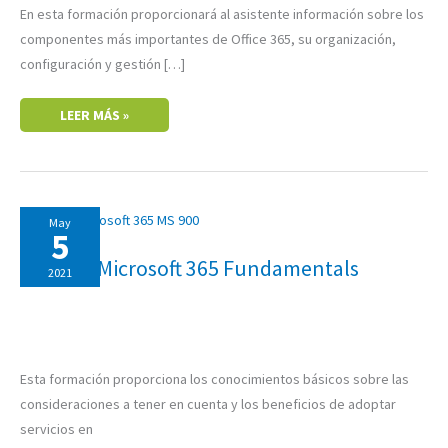
En esta formación proporcionará al asistente información sobre los
componentes más importantes de Office 365, su organización,
configuración y gestión […]
LEER MÁS »
MS-
May
900:
5
MICROSOFT
365
MS-900: Microsoft 365 Fundamentals
FUNDAMENTALS
2021
Esta formación proporciona los conocimientos básicos sobre las
consideraciones a tener en cuenta y los beneficios de adoptar
servicios en