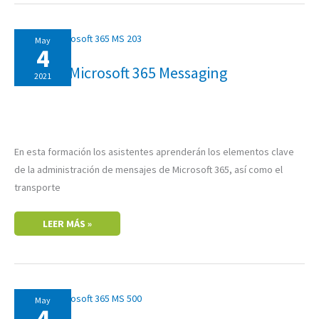
MS-
May
203:
4
MICROSOFT
365
MS-203: Microsoft 365 Messaging
MESSAGING
2021
En esta formación los asistentes aprenderán los elementos clave
de la administración de mensajes de Microsoft 365, así como el
transporte
LEER MÁS »
MS-
May
500:
4
MICROSOFT