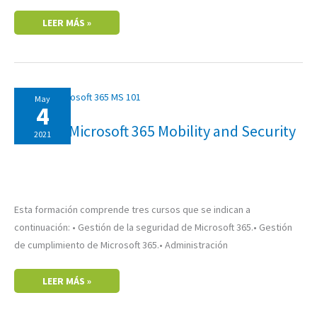
LEER MÁS »
MS-
May
101:
4
MICROSOFT
365
MS-101: Microsoft 365 Mobility and Security
MOBILITY
2021
AND
SECURITY
Esta formación comprende tres cursos que se indican a
continuación: • Gestión de la seguridad de Microsoft 365.• Gestión
de cumplimiento de Microsoft 365.• Administración
LEER MÁS »