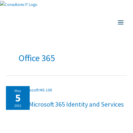
Ir
al
MAIN
contenido
MEN
Office 365
MS-
May
100:
5
MICROSOFT
365
MS-100: Microsoft 365 Identity and Services
IDENTITY
2021
AND
SERVICES