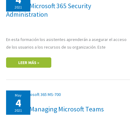
365
MS-500: Microsoft 365 Security
SECURITY
2021
ADMINISTRATION
Administration
En esta formación los asistentes aprenderán a asegurar el acceso
de los usuarios a los recursos de su organización. Este
LEER MÁS »
MS-
May
700:
4
MANAGING
MICROSOFT
MS-700: Managing Microsoft Teams
TEAMS
2021